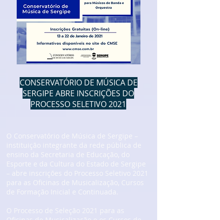
CONSERVATÓRIO DE MÚSICA DE
SERGIPE ABRE INSCRIÇÕES DO
PROCESSO SELETIVO 2021
O Conservatório de Música de Sergipe –
instituição integrante da rede pública de
ensino da Secretaria de Educação, do
Esporte e da Cultura do Estado de Sergipe
– abre inscrições do Processo Seletivo 2021
para as Oficinas de Musicalização, Cursos
de Formação Inicial e Continuada.
O Processo de Seleção 2021 para as
Oficinas de Musicalização e os Cursos de