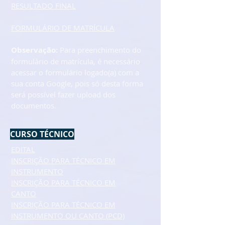
RESULTADO FINAL
FORMULÁRIO DE MATRÍCULA
Observação:
Para preenchimento do
formulário de matrícula
, é necessário
acessar o formulário logado(a) com a
sua conta Google, pois só desta forma
será possível fazer upload dos
documentos.
CURSO TÉCNICO
EDITAL
INSCRIÇÃO PARA TÉCNICO EM
INSTRUMENTO
INSCRIÇÃO PARA TÉCNICO EM
CANTO
INSCRIÇÃO PARA TÉCNICO EM
INSTRUMENTO OU CANTO (PCD)