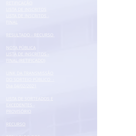
RETIFICAÇÃO
LISTA DE INSCRITOS
LISTA DE INSCRITOS -
FINAL
RESULTADO - RECURSO
NOTA PÚBLICA
LISTA DE INSCRITOS -
FINAL (RETIFICADO)
LINK DA TRANSMISSÃO
DO SORTEIO PÚBLICO -
Dia 04/02/2021
LISTA DE SORTEADOS E
EXCEDENTES -
PROVISÓRIO
RECURSO