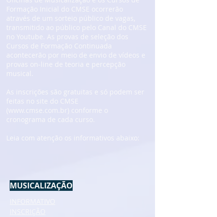
Formação Inicial do CMSE ocorrerão
através de um sorteio público de vagas,
transmitido ao público pelo Canal do CMSE
no Youtube. As provas de seleção dos
Cursos de Formação Continuada
acontecerão por meio de envio de vídeos e
provas on-line de teoria e percepção
musical.
As inscrições são gratuitas e só podem ser
feitas no site do CMSE
(
www.cmse.com.br
) conforme o
cronograma de cada curso.
Leia com atenção os informativos abaixo:
MUSICALIZAÇÃO
INFORMATIVO
INSCRIÇÃO