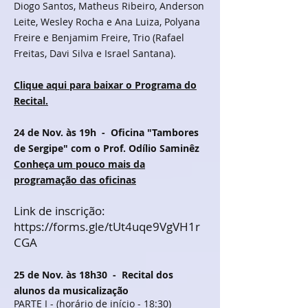
Diogo Santos, Matheus Ribeiro, Anderson
Leite, Wesley Rocha e Ana Luiza, Polyana
Freire e Benjamim Freire, Trio (Rafael
Freitas, Davi Silva e Israel Santana).
Clique aqui para baixar o Programa do
Recital.
24
de Nov. às 19h
- Oficina "Tambores
de Sergipe" com o Prof. Odílio Saminêz
Conheça um pouco mais da
programação das oficinas
Link de inscrição:
https://forms.gle/tUt4uqe9VgVH1r
CGA
25
de Nov. às 18h30
- Recital dos
alunos da musicalização
PARTE I - (horário de início - 18:30)