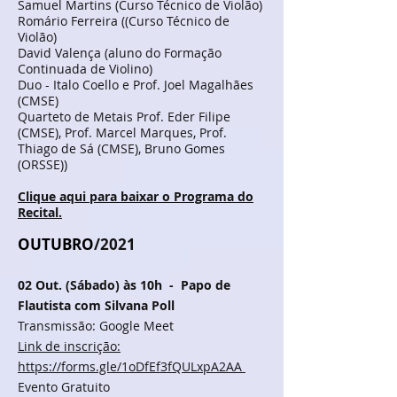
Samuel Martins (Curso Técnico de Violão)
Romário Ferreira ((Curso Técnico de
Violão)
David Valença (aluno do Formação
Continuada de Violino)
Duo - Italo Coello e Prof. Joel Magalhães
(CMSE)​
Quarteto de Metais
Prof. Eder Filipe
(CMSE), Prof. Marcel Marques, Prof.
Thiago de Sá (CMSE), Bruno Gomes
(ORSSE))
Clique aqui para baixar o Programa do
Recital.
OUTUBRO
/2021
02 Out. (Sábado) às 10h - Papo de
Flautista com Silvana Poll
Transmissão: Google Meet
Link de inscrição:
https://forms.gle/1oDfEf3fQULxpA2AA
Evento Gratuito