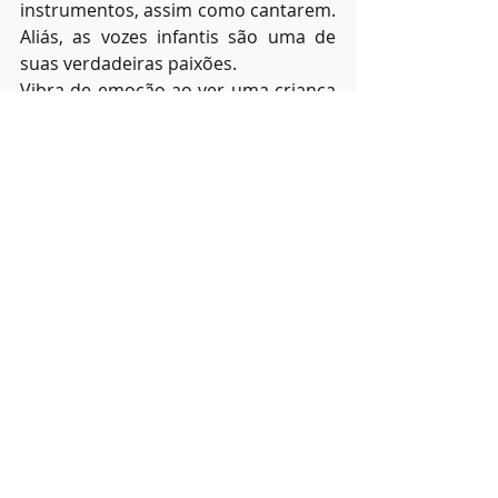
instrumentos, assim como cantarem. 
Aliás, as vozes infantis são uma de 
suas verdadeiras paixões.
Vibra de emoção ao ver uma criança 
cantando ou tocando suas primeiras 
melodias. Para isto, tem composto 
um repertório adequado para 
crianças, muitas delas, editadas em 
notinhas coloridas.
É apaixonada ainda pela natureza: 
pássaros, borboletas, árvores, flores, 
e gosta de banho de sol e de mar. 
Gosta também de ver sorrisos de 
crianças e adultos. E tem o coração 
cheio de gratidão!